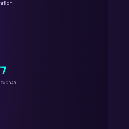
rlich
/7
RFÜGBAR