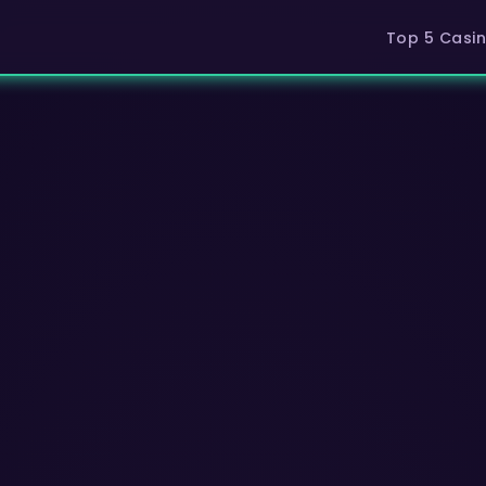
Top 5 Casi