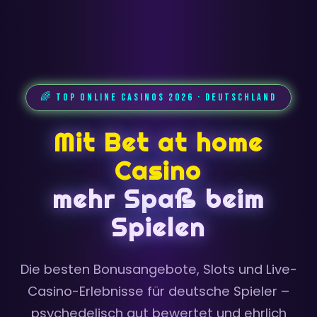
🌈 TOP ONLINE CASINOS 2026 · DEUTSCHLAND
Mit Bet at home
Casino
mehr Spaß beim
Spielen
Die besten Bonusangebote, Slots und Live-
Casino-Erlebnisse für deutsche Spieler –
psychedelisch gut bewertet und ehrlich