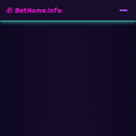
🎁 BetHome.info