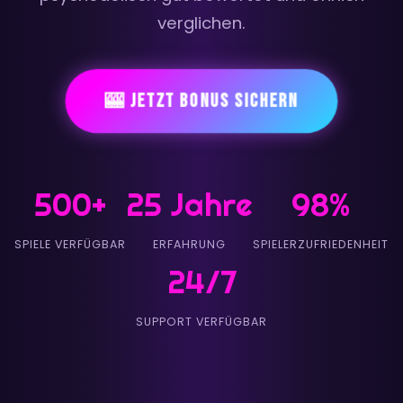
verglichen.
🎰 Jetzt Bonus sichern
500+
25 Jahre
98%
SPIELE VERFÜGBAR
ERFAHRUNG
SPIELERZUFRIEDENHEIT
24/7
SUPPORT VERFÜGBAR