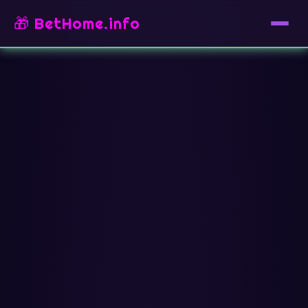
🎁 BetHome.info