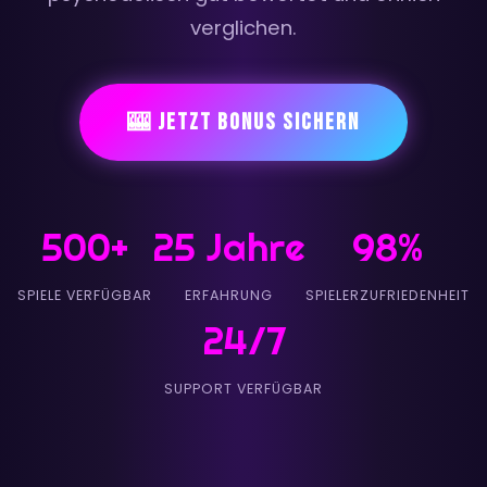
verglichen.
🎰 Jetzt Bonus sichern
500+
25 Jahre
98%
SPIELE VERFÜGBAR
ERFAHRUNG
SPIELERZUFRIEDENHEIT
24/7
SUPPORT VERFÜGBAR