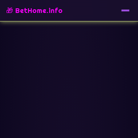
🎁 BetHome.info