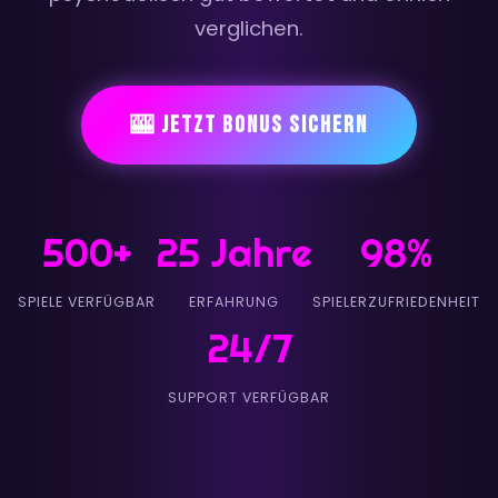
verglichen.
🎰 Jetzt Bonus sichern
500+
25 Jahre
98%
SPIELE VERFÜGBAR
ERFAHRUNG
SPIELERZUFRIEDENHEIT
24/7
SUPPORT VERFÜGBAR