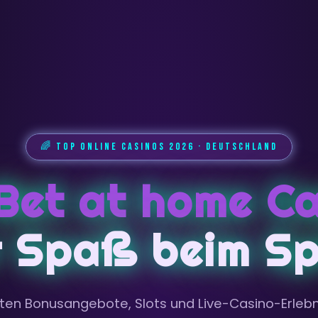
🌈 TOP ONLINE CASINOS 2026 · DEUTSCHLAND
 Bet at home Ca
r Spaß beim Spi
ten Bonusangebote, Slots und Live-Casino-Erlebn