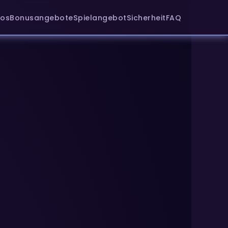
nos
Bonusangebote
Spielangebot
Sicherheit
FAQ