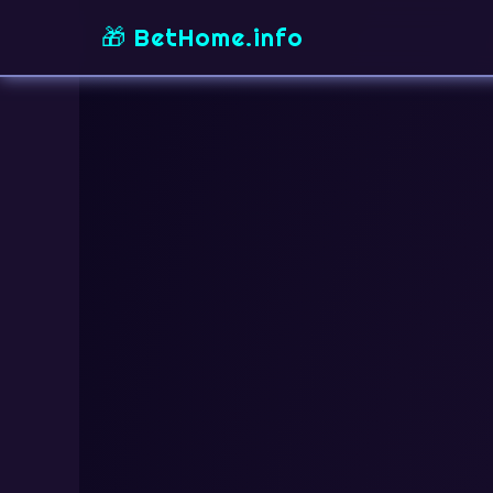
🎁 BetHome.info