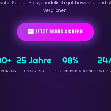
sche Spieler – psychedelisch gut bewertet und eh
verglichen.
🎰 Jetzt Bonus sichern
00+
25 Jahre
98%
24
VERFÜGBAR
ERFAHRUNG
SPIELERZUFRIEDENHEIT
SUPPORT VE