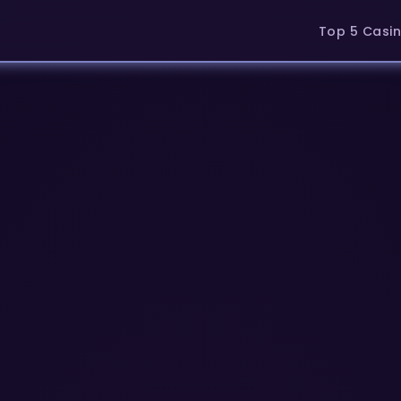
Top 5 Casi