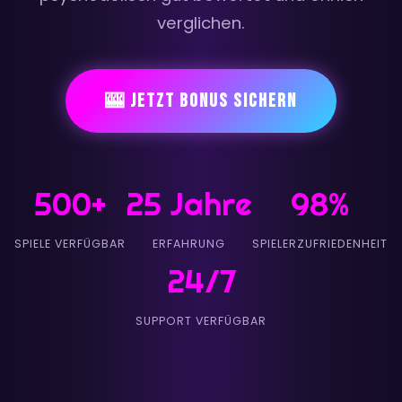
verglichen.
🎰 Jetzt Bonus sichern
500+
25 Jahre
98%
SPIELE VERFÜGBAR
ERFAHRUNG
SPIELERZUFRIEDENHEIT
24/7
SUPPORT VERFÜGBAR