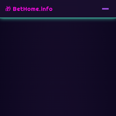
🎁 BetHome.info