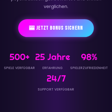
verglichen.
🎰 Jetzt Bonus sichern
500+
25 Jahre
98%
SPIELE VERFÜGBAR
ERFAHRUNG
SPIELERZUFRIEDENHEIT
24/7
SUPPORT VERFÜGBAR