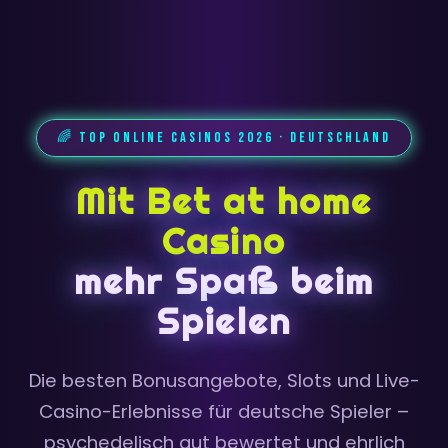
🌈 TOP ONLINE CASINOS 2026 · DEUTSCHLAND
Mit Bet at home
Casino
mehr Spaß beim
Spielen
Die besten Bonusangebote, Slots und Live-
Casino-Erlebnisse für deutsche Spieler –
psychedelisch gut bewertet und ehrlich