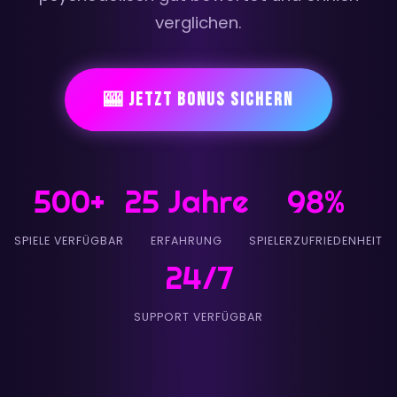
verglichen.
🎰 Jetzt Bonus sichern
500+
25 Jahre
98%
SPIELE VERFÜGBAR
ERFAHRUNG
SPIELERZUFRIEDENHEIT
24/7
SUPPORT VERFÜGBAR