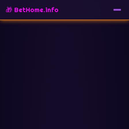
🎁 BetHome.info