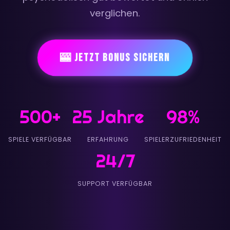
verglichen.
🎰 Jetzt Bonus sichern
500+
25 Jahre
98%
SPIELE VERFÜGBAR
ERFAHRUNG
SPIELERZUFRIEDENHEIT
24/7
SUPPORT VERFÜGBAR