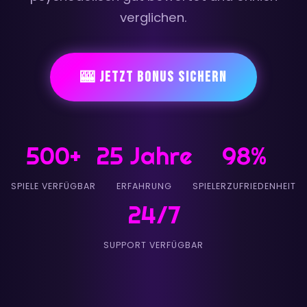
verglichen.
🎰 Jetzt Bonus sichern
500+
25 Jahre
98%
SPIELE VERFÜGBAR
ERFAHRUNG
SPIELERZUFRIEDENHEIT
24/7
SUPPORT VERFÜGBAR