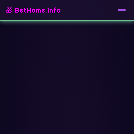
🎁 BetHome.info