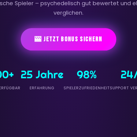
sche Spieler – psychedelisch gut bewertet und eh
verglichen.
🎰 Jetzt Bonus sichern
00+
25 Jahre
98%
24
VERFÜGBAR
ERFAHRUNG
SPIELERZUFRIEDENHEIT
SUPPORT VE