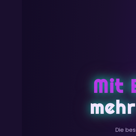
Mit
meh
Die bes