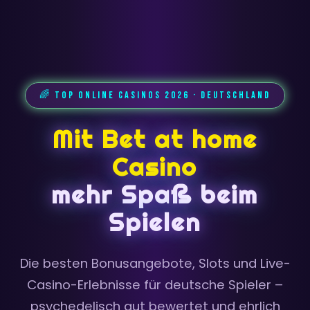
🌈 TOP ONLINE CASINOS 2026 · DEUTSCHLAND
Mit Bet at home
Casino
mehr Spaß beim
Spielen
Die besten Bonusangebote, Slots und Live-
Casino-Erlebnisse für deutsche Spieler –
psychedelisch gut bewertet und ehrlich