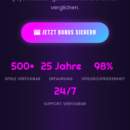
verglichen.
🎰 Jetzt Bonus sichern
500+
25 Jahre
98%
SPIELE VERFÜGBAR
ERFAHRUNG
SPIELERZUFRIEDENHEIT
24/7
SUPPORT VERFÜGBAR