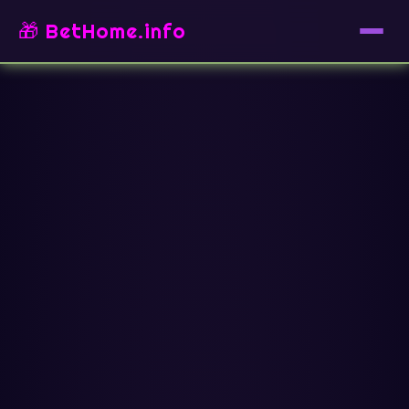
🎁 BetHome.info