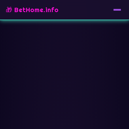
🎁 BetHome.info