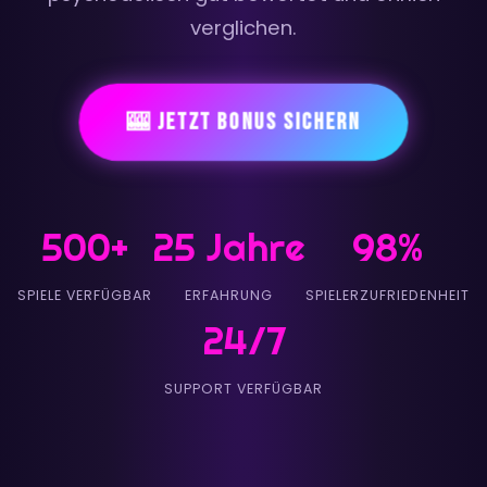
verglichen.
🎰 Jetzt Bonus sichern
500+
25 Jahre
98%
SPIELE VERFÜGBAR
ERFAHRUNG
SPIELERZUFRIEDENHEIT
24/7
SUPPORT VERFÜGBAR