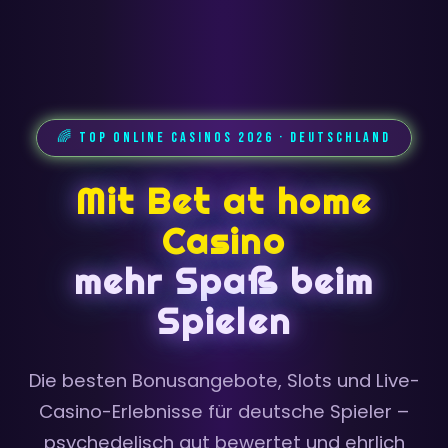
🌈 TOP ONLINE CASINOS 2026 · DEUTSCHLAND
Mit Bet at home
Casino
mehr Spaß beim
Spielen
Die besten Bonusangebote, Slots und Live-
Casino-Erlebnisse für deutsche Spieler –
psychedelisch gut bewertet und ehrlich