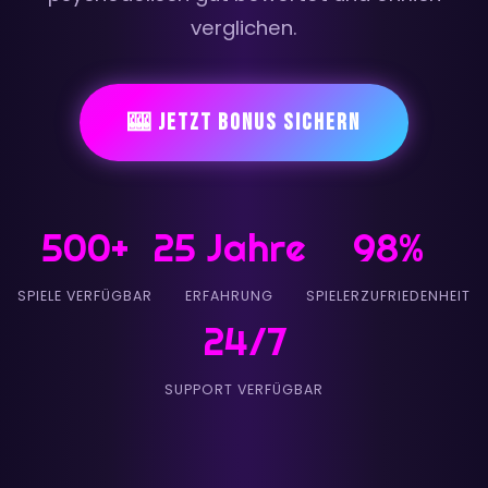
verglichen.
🎰 Jetzt Bonus sichern
500+
25 Jahre
98%
SPIELE VERFÜGBAR
ERFAHRUNG
SPIELERZUFRIEDENHEIT
24/7
SUPPORT VERFÜGBAR