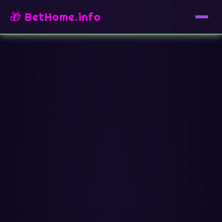
🎁 BetHome.info