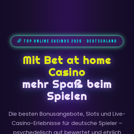
🌈 TOP ONLINE CASINOS 2026 · DEUTSCHLAND
Mit Bet at home
Casino
mehr Spaß beim
Spielen
Die besten Bonusangebote, Slots und Live-
Casino-Erlebnisse für deutsche Spieler –
psychedelisch gut bewertet und ehrlich