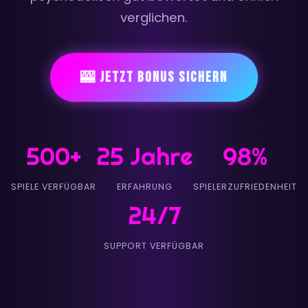
verglichen.
🎰 Jetzt Bonus sichern
500+
25 Jahre
98%
SPIELE VERFÜGBAR
ERFAHRUNG
SPIELERZUFRIEDENHEIT
24/7
SUPPORT VERFÜGBAR