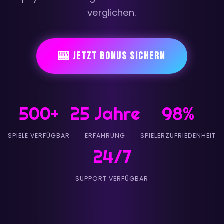
verglichen.
🎰 Jetzt Bonus sichern
500+
25 Jahre
98%
SPIELE VERFÜGBAR
ERFAHRUNG
SPIELERZUFRIEDENHEIT
24/7
SUPPORT VERFÜGBAR