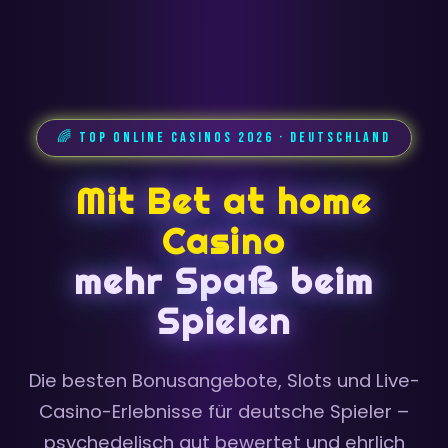
🌈 TOP ONLINE CASINOS 2026 · DEUTSCHLAND
Mit Bet at home
Casino
mehr Spaß beim
Spielen
Die besten Bonusangebote, Slots und Live-
Casino-Erlebnisse für deutsche Spieler –
psychedelisch gut bewertet und ehrlich